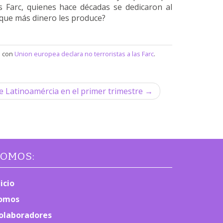
as Farc, quienes hace décadas se dedicaron al
o que más dinero les produce?
a con
Union europea declara no terroristas a las Farc
.
e Latinoamércia en el primer trimestre →
OMOS:
nicio
omos
olaboradores