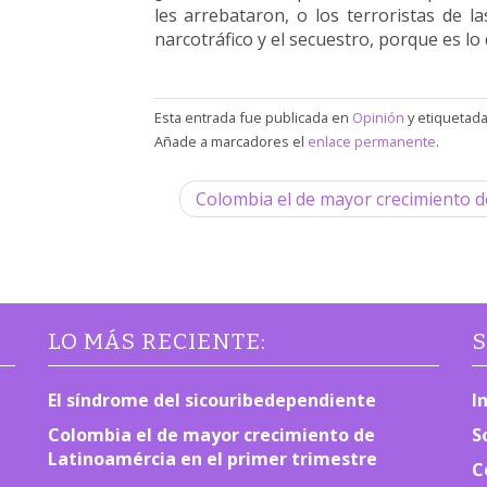
les arrebataron, o los terroristas de l
narcotráfico y el secuestro, porque es l
Esta entrada fue publicada en
Opinión
y etiquetad
Añade a marcadores el
enlace permanente
.
N
Colombia el de mayor crecimiento d
a
v
e
LO MÁS RECIENTE:
S
g
El síndrome del sicouribedependiente
I
a
Colombia el de mayor crecimiento de
S
Latinoamércia en el primer trimestre
c
C