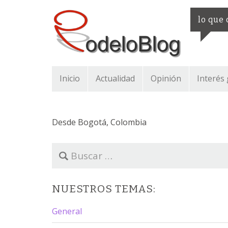
lo que
Inicio
Actualidad
Opinión
Interés
Desde Bogotá, Colombia
B
u
s
c
NUESTROS TEMAS:
a
r
General
: