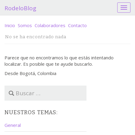
RodeloBlog
C
a
m
Inicio
Somos
Colaboradores
Contacto
b
i
No se ha encontrado nada
a
r
n
Parece que no encontramos lo que estás intentando
a
localizar. Es posible que te ayude buscarlo.
v
e
Desde Bogotá, Colombia
g
a
B
c
u
i
s
ó
c
n
NUESTROS TEMAS:
a
r
General
: