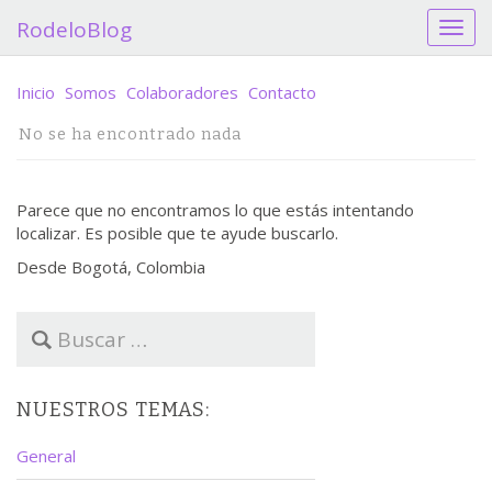
RodeloBlog
C
a
m
Inicio
Somos
Colaboradores
Contacto
b
i
No se ha encontrado nada
a
r
n
Parece que no encontramos lo que estás intentando
a
localizar. Es posible que te ayude buscarlo.
v
e
Desde Bogotá, Colombia
g
a
B
c
u
i
s
ó
c
n
NUESTROS TEMAS:
a
r
General
: