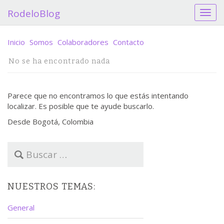
RodeloBlog
C
a
m
Inicio
Somos
Colaboradores
Contacto
b
i
No se ha encontrado nada
a
r
n
Parece que no encontramos lo que estás intentando
a
localizar. Es posible que te ayude buscarlo.
v
e
Desde Bogotá, Colombia
g
a
B
c
u
i
s
ó
c
n
NUESTROS TEMAS:
a
r
General
: