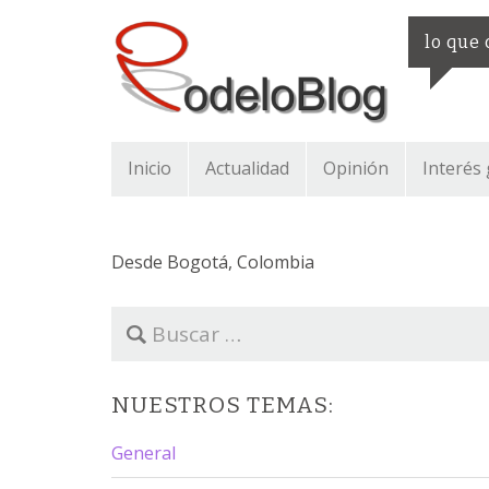
lo que
Inicio
Actualidad
Opinión
Interés
Desde Bogotá, Colombia
B
u
s
c
NUESTROS TEMAS:
a
r
General
: