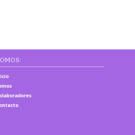
OMOS:
nicio
omos
olaboradores
ontacto